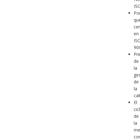
IS
Po
qu
cer
en
IS
90
Pri
de
la
ge
de
la
cal
El
cic
de
la
me
co