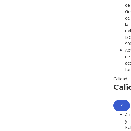
de
Ge
de
la
Ca
IS
90
Acr
de
ac
fo
Calidad
Cali
×
Al
y
Pol