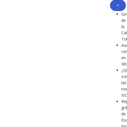
×
Ge
de
la
Ca
To
Au
cer
en
IR
¿Q
so
las
no
IS
Re
grá
de
Es
No