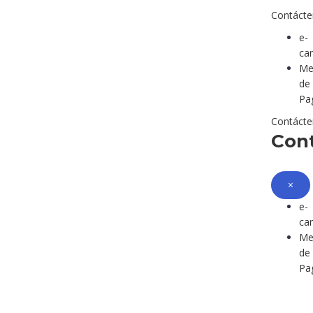
Contáct
e-
ca
Me
de
Pa
Contáct
Con
×
e-
ca
Me
de
Pa