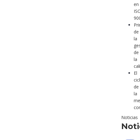
en
IS
90
Pri
de
la
ge
de
la
cal
El
cic
de
la
me
co
Noticias
Noti