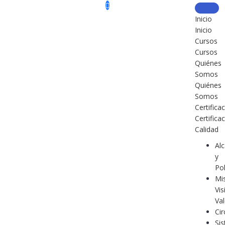
Inicio
Inicio
Cursos
Cursos
Quiénes
Somos
Quiénes
Somos
Certifica
Certifica
Calidad
Al
y
Pol
Mi
Vis
Va
Cir
Si