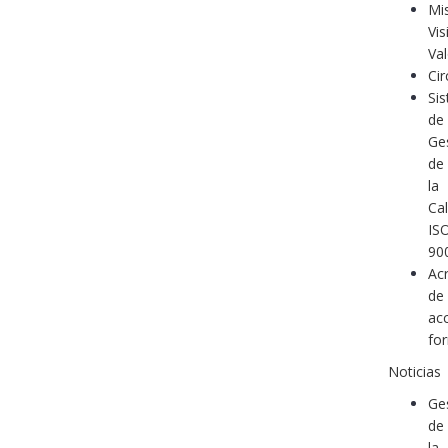
Mi
Vis
Va
Cir
Si
de
Ge
de
la
Ca
IS
90
Acr
de
ac
fo
Noticias
Ge
de
la