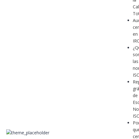
Ca
To
Au
cer
en
IR
¿Q
so
las
no
IS
Re
grá
de
Es
No
IS
Po
qu
cer